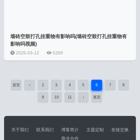
墙砖空鼓打孔挂重物有影响吗(墙砖空鼓打孔挂重物有
影响吗视频)
2025-03-12
5269
首页
‹
2
3
4
5
6
7
8
9
10
11
›
尾页
关于我们
联系我们
博客简介
主题定制
友链交换
商业合作