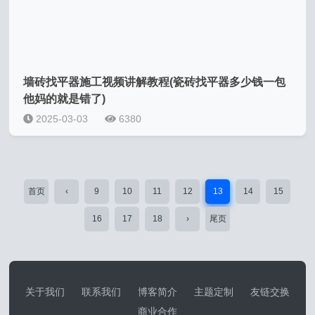
墙砖找平器施工视频讲解教程(瓷砖找平器多少钱一包
他妈的就是错了)
2025-03-03
6380
首页
‹
9
10
11
12
13
14
15
16
17
18
›
尾页
关于我们
联系我们
博客简介
主题定制
友链交换
商业合作