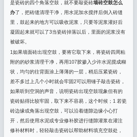
是瓷砖的四个角落空鼓，就不要敲瓷砖
墙砖空鼓怎么
办
了，把砖缝清理干净，用水泥加水搅拌后倒入砖缝
里，鼓起来的地方可以吸收泥浆，只要等泥浆灌好后
凝固起来就可以了3当瓷砖掉落以后，里面的泥浆没有
被破坏。
1如果墙面砖出现空鼓，要将它取下来，将瓷砖四周粘
附的的砂浆清理干净，再用107胶掺入少许水泥搅成糊
状，均匀的往背面涂上薄薄的一层，稍后压紧瓷砖，
差不多过上几个小时就会牢固2可以用锤子敲击瓷砖，
如果听到空洞的声音，说明瓷砖出现空鼓现象但有的
瓷砖贴得比较牢固，取下来不容易，这个时候；1 若瓷
砖边缘或角落出现空鼓，可以沿着缝隙边缘小心打
开，然后使用水泥或专业修补胶进行缝隙灌浆在灌注
修补材料时，轻轻敲击瓷砖以帮助材料填充空鼓处，