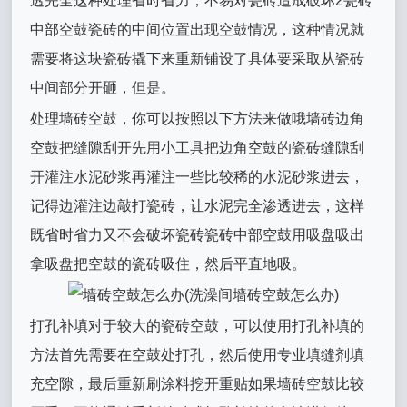
透完全这种处理省时省力，不易对瓷砖造成破坏2瓷砖
中部空鼓瓷砖的中间位置出现空鼓情况，这种情况就
需要将这块瓷砖撬下来重新铺设了具体要采取从瓷砖
中间部分开砸，但是。
处理墙砖空鼓，你可以按照以下方法来做哦墙砖边角
空鼓把缝隙刮开先用小工具把边角空鼓的瓷砖缝隙刮
开灌注水泥砂浆再灌注一些比较稀的水泥砂浆进去，
记得边灌注边敲打瓷砖，让水泥完全渗透进去，这样
既省时省力又不会破坏瓷砖瓷砖中部空鼓用吸盘吸出
拿吸盘把空鼓的瓷砖吸住，然后平直地吸。
打孔补填对于较大的瓷砖空鼓，可以使用打孔补填的
方法首先需要在空鼓处打孔，然后使用专业填缝剂填
充空隙，最后重新刷涂料挖开重贴如果墙砖空鼓比较