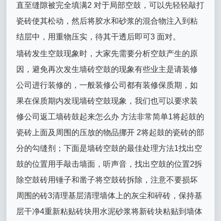
直至缝隙被完全填满2 对于局部空鼓，可以先轻轻敲打
瓷砖使其松动，然后将胶水和砂浆的混合物注入到粘
结层中，用重物压实，待其干透后即可3 面对。
墙砖发生空鼓现象时，大家先需要分析空鼓产生的原
因，避免再次发生墙砖空鼓的现象有些业主是请装修
公司进行装修的，一般装修公司都有装修保质期，如
果在保质期内发现墙砖空鼓现象，我们也可以要求装
修公司返工墙砖鼓起来怎么办 方法非常简单1将起鼓的
瓷砖上面及周围的压放的物品挪开 2将起鼓的瓷砖的部
分的勾缝剂；下面是墙砖空鼓的最佳处理方法1找出空
鼓的位置用手敲击墙面，听声音，找出空鼓的位置2拆
除空鼓砖用锤子和凿子将空鼓砖拆除，注意不要损坏
周围的砖3清理基层清理墙体上的灰尘和碎砖，保持基
层干净4重新粘贴砖块用水泥砂浆将新砖块粘贴到墙体