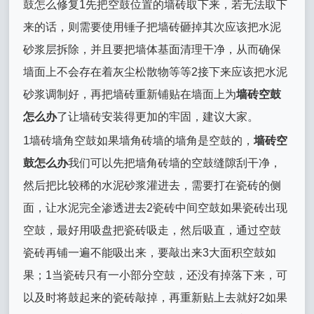
鼓怎么修复1先把空鼓位置的墙砖取下来，若无法取下
来的话，则需要使用锤子把墙砖砸掉其次应该把水泥
砂浆层拆除，并且要把墙体基面清理干净，从而确保
墙面上不会存在着灰尘松散物等等2接下来应该把水泥
砂浆调制好，再把墙砖重新铺贴在墙面上为
墙砖空鼓
怎么办
了让墙砖安装得更加的牢固，建议大家。
1墙砖墙角空鼓如果墙角砖墙的墙角是空鼓的，
墙砖空
鼓怎么办
我们可以先把墙角砖墙的空鼓缝隙刮干净，
然后把比较稀的水泥砂浆灌进去，需要打在瓷砖的侧
面，让水泥完全渗透进去2瓷砖中间空鼓如果瓷砖出现
空鼓，最好用吸盘把瓷砖吸走，然后吸直，通过空鼓
瓷砖再铺一遍不能吸出来，要敲出来3大面积空鼓如
果；1当瓷砖只有一小部分空鼓，还没有掉落下来，可
以及时将鼓起来的瓷砖敲掉，再重新贴上去就好2如果