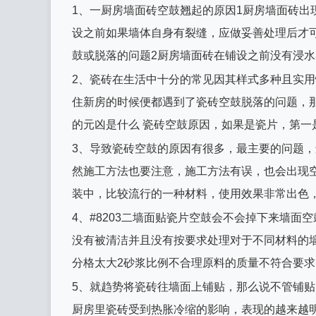
1、一厨房墙面砖空鼓翘起的原因1厨房墙面砖出
设之前如果墙体自身有裂缝，应做妥善处理后才
鼓或脱落的问题2厨房墙面砖在铺设之前没有浸
2、瓷砖在生活中十分的常见因其样式多种且实
住新房的时候便都遇到了瓷砖空鼓脱落的问题，
的元凶是什么 瓷砖空鼓原因，如果是瓷片，第一
3、导致瓷砖空鼓的原因有很多，最主要的问题
然施工方法也要注意，施工方法有误，也会出现
装中，比较流行的一种材料，使用效果非常出色
4、#8203二墙面贴瓷片空鼓会不会掉下来墙
没有被清洁并且没有按要求处理对于不同材料的
分格太大2砂浆比例不合理原料的质量不符合要
5、就趋势将瓷砖往墙面上铺贴，那么说不管铺
厨房里瓷砖受到热胀冷缩的影响，表现的越来越