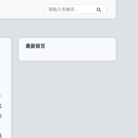
最新留言
容
其
房
墙