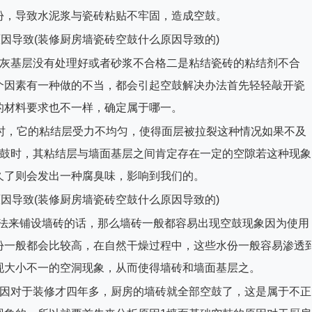
份，导致水泥浆与瓷砖粘贴不牢固，造成空鼓。
抹灰基层没有处理好或者砂浆不合格二是粘结瓷砖的粘结剂不合
个因素有一种做的不当，都会引起空鼓解决办法首先轻轻敲开瓷
的材料要求也不一样，确定属于哪一。
时，它的粘结层受力不均匀，使得面层被拉裂这种情况如果不及
空鼓时，其粘结层与墙面基层之间肯定存在一定的空隙若这种现象
久了则会发出一种腐臭味，影响到我们的。
砖法来铺设墙砖的话，那么墙砖一般都容易出现空鼓现象因为使用
份一般都会比较高，在自然干燥过程中，这些水份一般容易渗透
现大小不一的空洞现象，从而使得墙砖和墙面基层之。
原因对于装修才四年多，厨房的墙砖就全部空鼓了，这是属于不正