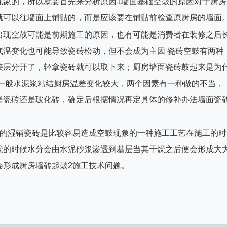
现象的，所以就要首先来分析原因1墙面基础空鼓的原因对于厨房
就可以往墙面上铺贴的，而是应该要在铺贴前检查原厨房的墙面
出现空鼓可能是前期施工的原因，也有可能是消费者在装修之后
气温变化也可能导致瓷砖松动，但不会成为主因 瓷砖空鼓有两种
接层分开了，轻拿瓷砖就可以取下来；厨房墙面瓷砖鼓起来是为
用一般水泥浆粘结厨房温差变化较大，两个因素有一种做的不当，
是瓷砖还是玻化砖，确定后根据情况再定具体的修补办法墙面瓷
统的湿铺瓷砖是比较容易造成空鼓现象的一种施工工艺在施工的时
燥的时候水分会由水泥砂浆渗透到基层当其干燥之后便会形成大
会形成厨房墙砖起鼓2施工技术问题。