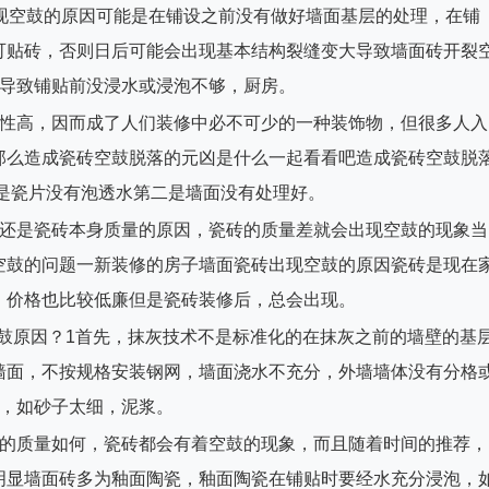
现空鼓的原因可能是在铺设之前没有做好墙面基层的处理，在铺
可贴砖，否则日后可能会出现基本结构裂缝变大导致墙面砖开裂
水导致铺贴前没浸水或浸泡不够，厨房。
用性高，因而成了人们装修中必不可少的一种装饰物，但很多人入
那么造成瓷砖空鼓脱落的元凶是什么一起看看吧造成瓷砖空鼓脱
是瓷片没有泡透水第二是墙面没有处理好。
，还是瓷砖本身质量的原因，瓷砖的质量差就会出现空鼓的现象当
空鼓的问题一新装修的房子墙面瓷砖出现空鼓的原因瓷砖是现在
，价格也比较低廉但是瓷砖装修后，总会出现。
面空鼓原因？1首先，抹灰技术不是标准化的在抹灰之前的墙壁的基
墙面，不按规格安装钢网，墙面浇水不充分，外墙墙体没有分格
求，如砂子太细，泥浆。
贴的质量如何，瓷砖都会有着空鼓的现象，而且随着时间的推荐，
明显墙面砖多为釉面陶瓷，釉面陶瓷在铺贴时要经水充分浸泡，