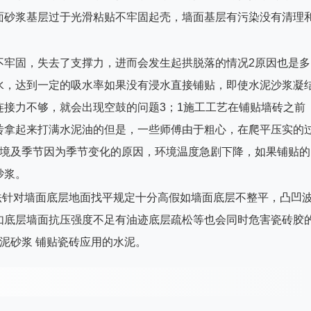
面砂浆基层过于光滑粘贴不牢固起壳，墙面基层有污染没有清理
不牢固，失去了支撑力，进而会发生起拱脱落的情况2原因也是多
水，达到一定的吸水率如果没有浸水直接铺贴，即使水泥沙浆凝
接力不够，就会出现空鼓的问题3；1施工工艺在铺贴墙砖之前
砖拿起来打满水泥油的但是，一些师傅由于粗心，在爬平压实的
环境及季节因为季节变化的原因，环境温度急剧下降，如果铺贴的
砂浆。
法针对墙面底层地面找平规定十分高假如墙面底层不整平，凸凹
如底层墙面抗压强度不足有油迹底层疏松等也会同时危害瓷砖胶
泥砂浆 铺贴瓷砖应用的水泥。