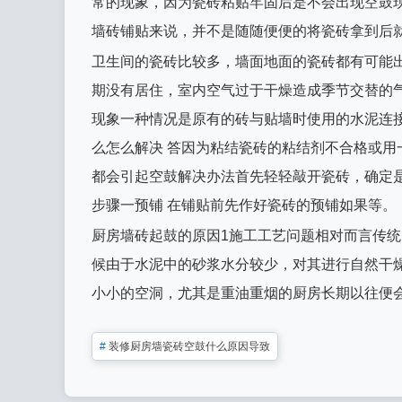
常的现象，因为瓷砖粘贴牢固后是不会出现空鼓
墙砖铺贴来说，并不是随随便便的将瓷砖拿到后
卫生间的瓷砖比较多，墙面地面的瓷砖都有可能
期没有居住，室内空气过于干燥造成季节交替的
现象一种情况是原有的砖与贴墙时使用的水泥连
么怎么解决 答因为粘结瓷砖的粘结剂不合格或
都会引起空鼓解决办法首先轻轻敲开瓷砖，确定
步骤一预铺 在铺贴前先作好瓷砖的预铺如果等。
厨房墙砖起鼓的原因1施工工艺问题相对而言传
候由于水泥中的砂浆水分较少，对其进行自然干
小小的空洞，尤其是重油重烟的厨房长期以往便
#
装修厨房墙瓷砖空鼓什么原因导致