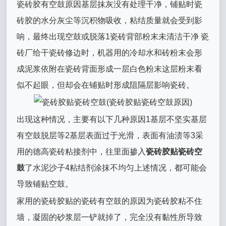
瓷砖胶有空鼓原因基层抹灰没有处理干净，铺贴时瓷
砖胶的水分灰尘等沉积物吸收，粘结质量就会受到影
响，最终出现空鼓或脱落1瓷砖背部粉末未清洁干净 瓷
砖厂给干瓷砖修边时，机器用的冷却水和砖粉末会形
成泥浆依附在瓷砖背面形成一层白色粉末这层粉末看
似不起眼，但却会在铺贴时形成阻隔层影响瓷砖。
出现这种情况，主要有以下几种原因1基层不坚实基层
有空鼓脱层等2基层表面过于光滑，表面有油渍等3采
用的德高瓷砖粘接剂中，往里面掺入
瓷砖胶贴瓷砖空
鼓
了水泥沙子4粘结剂涂抹不均匀上述情况，都可能会
导致铺贴空鼓。
家用的瓷砖胶贴的瓷砖有空鼓的原因为瓷砖胶粘不住
墙，凝固的砂浆层一铲就掉了，完全没有黏性所导致