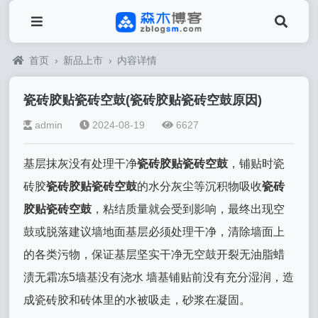
首页
›
新品上市
›
内容详情
瓷砖胶贴瓷砖空鼓(瓷砖胶贴瓷砖空鼓原因)
admin
2024-08-19
6627
基层抹灰没有处理干净
瓷砖胶贴瓷砖空鼓
，铺贴时瓷
砖胶
瓷砖胶贴瓷砖空鼓
的水分灰尘等沉积物吸收
瓷砖
胶贴瓷砖空鼓
，粘结质量就会受到影响，最终出现空
鼓或脱落建议墙地面基层必须处理干净，清除墙面上
的各类污物，保证基层坚实干净无空鼓开裂无油脂蜡
渍无霜冻5墙基没有浇水 墙基铺贴前没有充分湿润，造
成瓷砖胶和砖体里的水被吸走，砂浆在凝固。